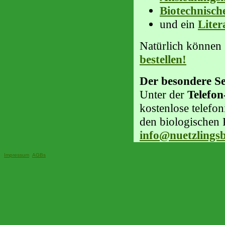
Biotechnisch
und ein
Liter
Natürlich können 
bestellen!
Der besondere Ser
Unter der
Telefon
kostenlose telefo
den biologischen 
info@nuetzlingsb
Impressum
AGBs